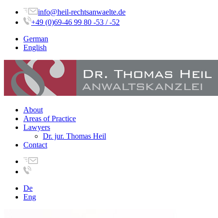
info@heil-rechtsanwaelte.de
+49 (0)69-46 99 80 -53 / -52
German
English
About
Areas of Practice
Lawyers
Dr. jur. Thomas Heil
Contact
De
Eng