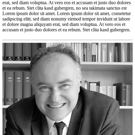
erat, sed diam voluptua. At vero eos et accusam et justo duo dolores
et ea rebum. Stet clita kasd gubergren, no sea takimata sanctus est
Lorem ipsum dolor sit amet. Lorem ipsum dolor sit amet, consetetur
sadipscing elitr, sed diam nonumy eirmod tempor invidunt ut labore
et dolore magna aliquyam erat, sed diam voluptua. At vero eos et
accusam et justo duo dolores et ea rebum. Stet clita kasd gubergren.
Lorem
ipsum
Lorem
ipsum
dolor
sit
amet,
consetetur
sadipscing
elitr,
sed
diam
nonumy
eirmod